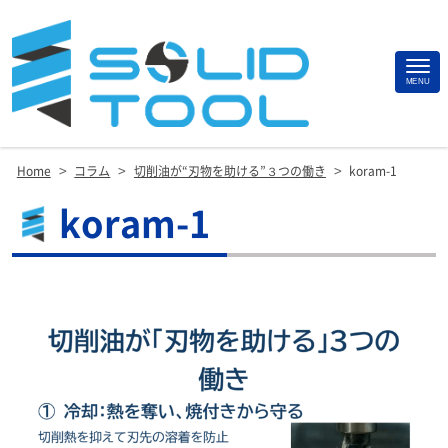
Site
MENU
Footer
>
>
>
Home
コラム
切削油が“刃物を助ける”３つの働き
koram-1
koram-1