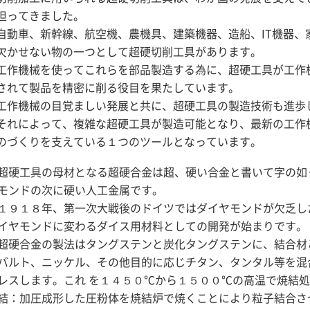
担ってきました。
自動車、新幹線、航空機、農機具、建築機器、造船、IT機器
欠かせない物の一つとして超硬切削工具があります。
工作機械を使ってこれらを部品製造する為に、超硬工具が工作
されて製品を精密に削る役目を果たしています。
工作機械の目覚ましい発展と共に、超硬工具の製造技術も進歩
それによって、複雑な超硬工具が製造可能となり、最新の工作
のづくりを支えている１つのツールとなっています。
超硬工具の母材となる超硬合金は超、硬い合金と書いて字の如
モンドの次に硬い人工金属です。
１９１８年、第一次大戦後のドイツではダイヤモンドが欠乏し
イヤモンドに変わるダイス用材料としての開発が始まりです。
超硬合金の製法はタングステンと炭化タングステンに、結合材
バルト、ニッケル、その他目的に応じチタン、タンタル等を混
レスします。これ を１４５０℃から１５００℃の高温で焼結
結：加圧成形した圧粉体を焼結炉で焼くことにより粒子結合さ