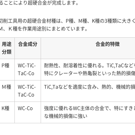
ることにより超硬合金が完成します。
切削工具用の超硬合金材種は、P種、M種、K種の3種類に大きく
Ｍ、Ｋ種を作業用途別にまとめています。
用途
合金成分
合金的特徴
分類
P種
WC-TiC-
耐熱性、耐溶着性に優れる。TiC,TaCな
TaC-Co
特にクレーターや熱亀裂といった熱的損
Ｍ種
WC-TiC-
TiC,Taなどを適度に含み、熱的、機械的
TaC-Co
K種
WC-Co
強度に優れるWC主体の合金で、特にすき
な機械的損傷に強い