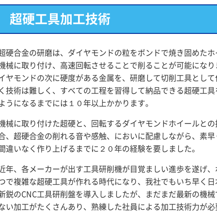
超硬工具加工技術
超硬合金の研磨は、ダイヤモンドの粒をボンドで焼き固めたホ
機械に取り付け、高速回転させることで削ることが可能になり
イヤモンドの次に硬度がある金属を、研磨して切削工具として
く技術は難しく、すべての工程を習得して納品できる超硬工具
ようになるまでには１０年以上かかります。
機械に取り付けた超硬と、回転するダイヤモンドホイールとの
合、超硬合金の削れる音や感触、においに配慮しながら、素早
間違いなく作り上げるまでに２０年の経験を要しました。
近年、各メーカーが出す工具研削機が目覚ましい進歩を遂げ、
つで複雑な超硬工具が作れる時代になり、我社でもいち早く日
新鋭のCNC工具研削盤を導入しましたが、まだまだ最新の機械
ない加工がたくさんあり、熟練した社員による加工技術力が必