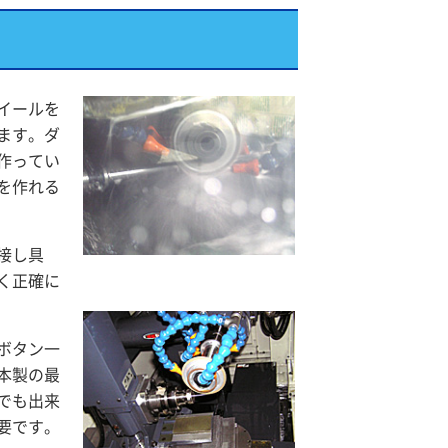
イールを
ます。ダ
作ってい
を作れる
接し具
く正確に
ボタン一
本製の最
でも出来
要です。