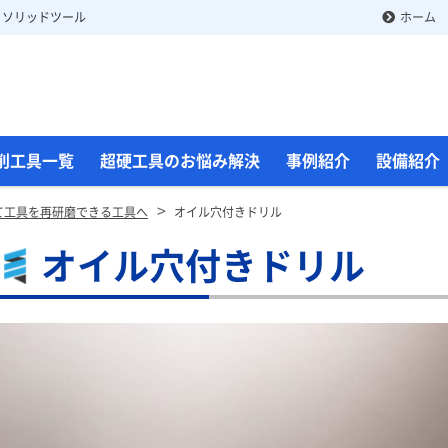
 ソリッドツール
ホーム
削工具一覧
超硬工具のお悩み解決
事例紹介
設備紹介
>
捨て工具を再研磨できる工具へ
オイル穴付きドリル
オイル穴付きドリル