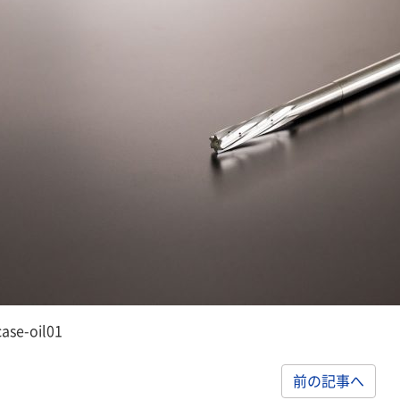
case-oil01
前の記事へ