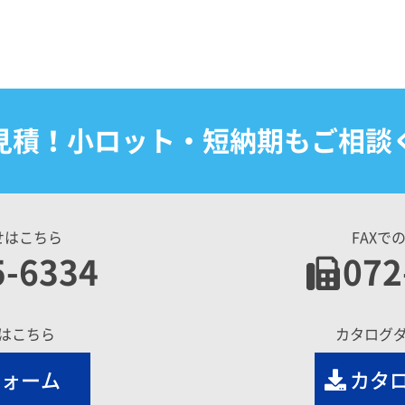
見積！小ロット・短納期もご相談
せはこちら
FAXで
5-6334
072
はこちら
カタログ
フォーム
カタ