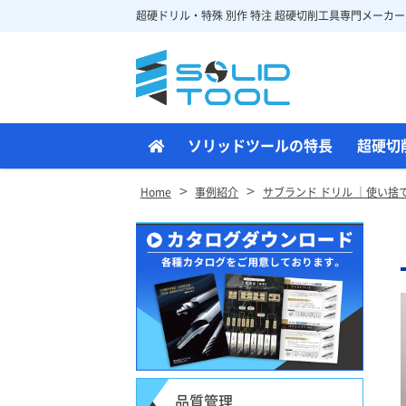
超硬ドリル・特殊 別作 特注 超硬切削工具専門メーカー
Site
Footer
ソリッドツールの特長
超硬切
>
>
Home
事例紹介
サブランド ドリル ｜使い
品質管理