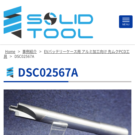
Site
MENU
Footer
>
>
Home
事例紹介
EVバッテリーケース用 アルミ加工向け 先ムクPCD工
>
具
DSC02567A
DSC02567A