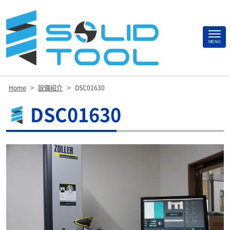
Site
MENU
Footer
>
>
Home
設備紹介
DSC01630
DSC01630