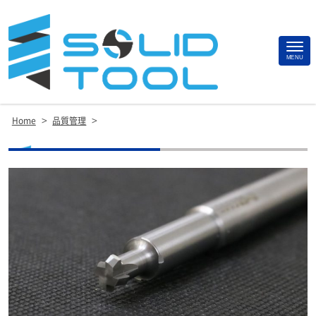
Site
MENU
Footer
>
>
Home
品質管理