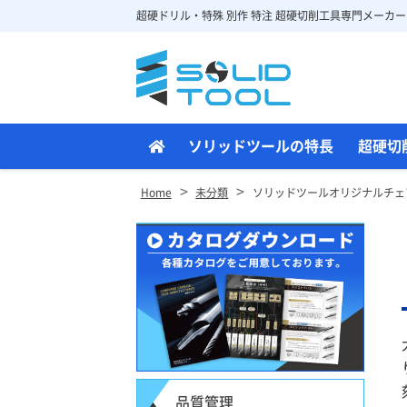
超硬ドリル・特殊 別作 特注 超硬切削工具専門メーカー
Site
Footer
ソリッドツールの特長
超硬切
>
>
Home
未分類
ソリッドツールオリジナルチェ
品質管理