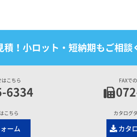
見積！小ロット・短納期もご相談
せはこちら
FAXで
5-6334
072
はこちら
カタログ
フォーム
カタ