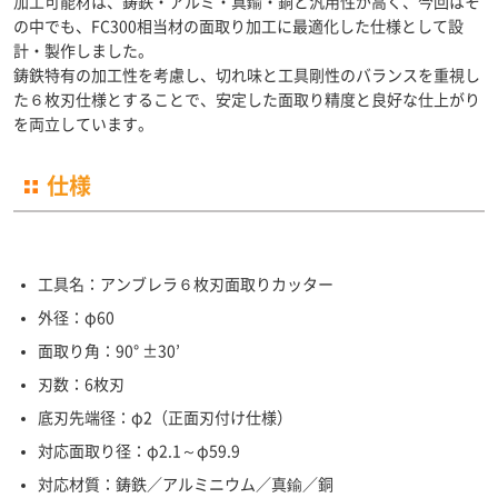
加工可能材は、鋳鉄・アルミ・真鍮・銅と汎用性が高く、今回はそ
の中でも、FC300相当材の面取り加工に最適化した仕様として設
計・製作しました。
鋳鉄特有の加工性を考慮し、切れ味と工具剛性のバランスを重視し
た６枚刃仕様とすることで、安定した面取り精度と良好な仕上がり
を両立しています。
仕様
工具名：アンブレラ６枚刃面取りカッター
外径：φ60
面取り角：90° ±30’
刃数：6枚刃
底刃先端径：φ2（正面刃付け仕様）
対応面取り径：φ2.1～φ59.9
対応材質：鋳鉄／アルミニウム／真鍮／銅