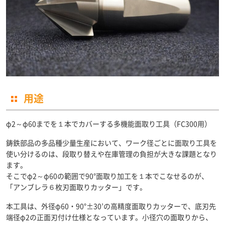
用途
φ2～φ60までを１本でカバーする多機能面取り工具（FC300用）
鋳鉄部品の多品種少量生産において、ワーク径ごとに面取り工具を
使い分けるのは、段取り替えや在庫管理の負担が大きな課題となり
ます。
そこでφ2～φ60の範囲で90°面取り加工を１本でこなせるのが、
「アンブレラ６枚刃面取りカッター」です。
本工具は、外径φ60・90°±30’の高精度面取りカッターで、底刃先
端径φ2の正面刃付け仕様となっています。小径穴の面取りから、