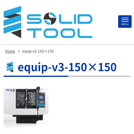
Site
MENU
Footer
>
Home
equip-v3-150×150
equip-v3-150×150