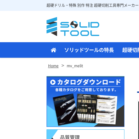
超硬ドリル・特殊 別作 特注 超硬切削工具専門メーカー
Site
Footer
ソリッドツールの特長
超硬切
>
Home
mv_melit
品質管理