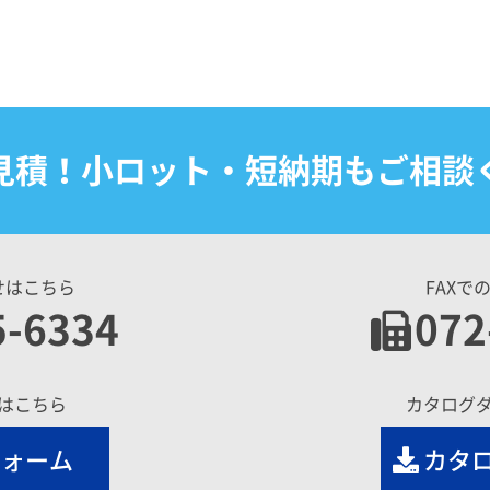
見積！小ロット・短納期もご相談
せはこちら
FAXで
5-6334
072
はこちら
カタログ
フォーム
カタ