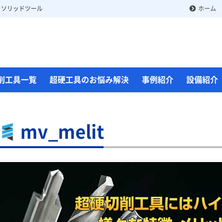
 ソリッドツール
ホーム
削工具一覧
超硬工具のお悩み解決
事例紹介
設備紹介
mv_melit