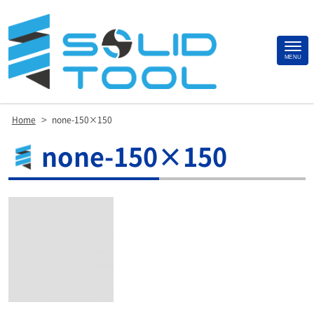
Site
MENU
Footer
>
Home
none-150×150
none-150×150