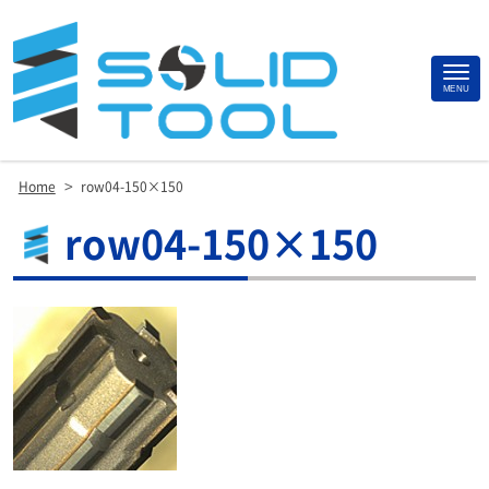
Site
MENU
Footer
>
Home
row04-150×150
row04-150×150