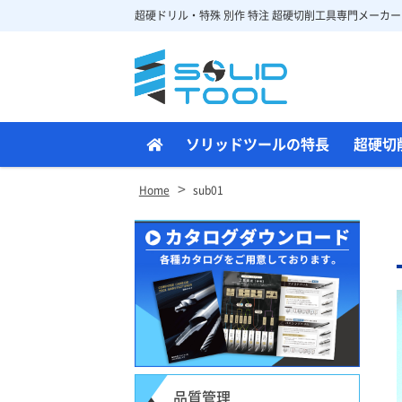
超硬ドリル・特殊 別作 特注 超硬切削工具専門メーカー
Site
Footer
ソリッドツールの特長
超硬切
>
Home
sub01
品質管理