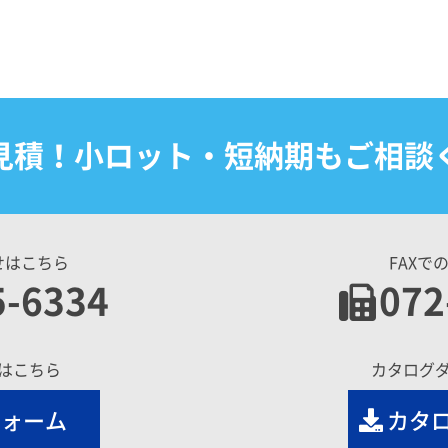
見積！小ロット・短納期もご相談
せはこちら
FAXで
5-6334
072
はこちら
カタログ
フォーム
カタ