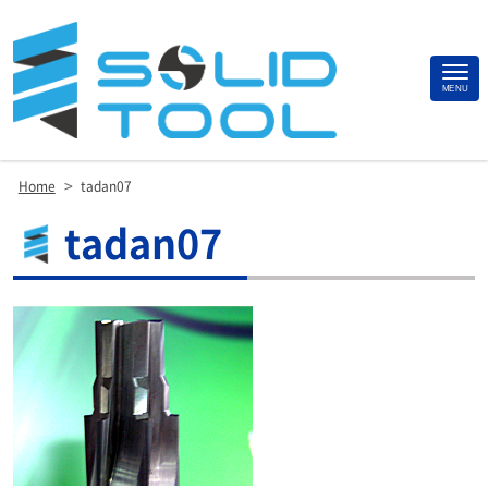
Site
MENU
Footer
>
Home
tadan07
tadan07