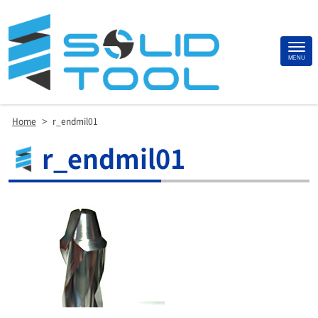
Site
MENU
Footer
>
Home
r_endmil01
r_endmil01